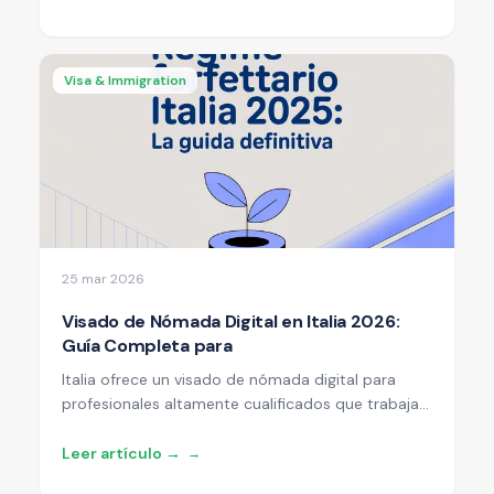
Visa & Immigration
25 mar 2026
Visado de Nómada Digital en Italia 2026:
Guía Completa para
Italia ofrece un visado de nómada digital para
profesionales altamente cualificados que trabajan
de forma remota. Te explicamos los requisitos, el
proceso y las implicaciones fiscales para 2026.
Leer artículo →
→