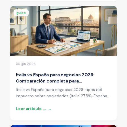
formulario 730, qué eventos son gravados
(staking, minería, airdrops, NFTs, swaps),
guide
obligaciones de declaración y cálculos prácticos.
30 giu 2026
Italia vs España para negocios 2026:
Comparación completa para
emprendedores
Italia vs España para negocios 2026: tipos del
impuesto sobre sociedades (Italia 27,8%, España
25% estándar / 15% startups), Ley Beckham vs
régimen italiano Impatriati, el impuesto sustitutivo
Leer artículo →
→
italiano de 300.000€, el panorama Beckham-NHR,
barreras lingüísticas, burocracia, tiempo de