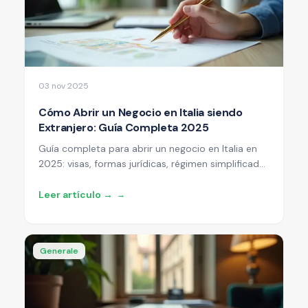
03 nov 2025
Cómo Abrir un Negocio en Italia siendo
Extranjero: Guía Completa 2025
Guía completa para abrir un negocio en Italia en
2025: visas, formas jurídicas, régimen simplificado
al 5%, y todos los pasos burocráticos
simplificados para emprendedores extranjeros.
Leer artículo →
→
Generale