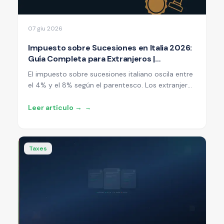
07 giu 2026
Impuesto sobre Sucesiones en Italia 2026:
Guía Completa para Extranjeros |
YourBusinessInItaly
El impuesto sobre sucesiones italiano oscila entre
el 4% y el 8% según el parentesco. Los extranjeros
con propiedades en Italia deben conocer la
declaración de sucesión, las exenciones y los
Leer artículo →
→
convenios de doble imposición.
Taxes