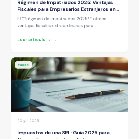
Régimen de Impatriados 2025: Ventajas
Fiscales para Empresarios Extranjeros en
Italia
El **régimen de impatriados 2025** ofrece
ventajas fiscales extraordinarias para
profesionales extranjeros que se trasladan a Italia.
Descubre cómo ahorrar hasta un 90% en
Leer artículo →
→
impuestos con las nuevas reglas más estables y
ventajosas.
tasse
20 giu 2025
Impuestos de una SRL: Guía 2025 para