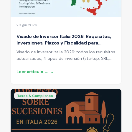
20 giu 2026
Visado de Inversor Italia 2026: Requisitos,
Inversiones, Plazos y Fiscalidad para
Ciudadanos No UE
Visado de Inversor Italia 2026: todos los requisitos
actualizados, 4 tipos de inversión (startup, SRL,
bonos, donaciones), procedimiento paso a paso,
la opción de impuesto sustitutivo de 200.000 € y
Leer artículo →
→
comparación con otros programas europeos.
Taxes & Compliance