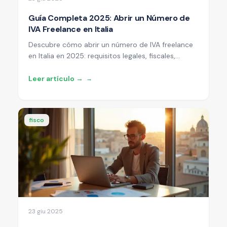
Guía Completa 2025: Abrir un Número de
IVA Freelance en Italia
Descubre cómo abrir un número de IVA freelance
en Italia en 2025: requisitos legales, fiscales,
burocráticos y ventajas del régimen de tipo fijo
para profesionales extranjeros.
Leer artículo →
→
fisco
23 giu 2025