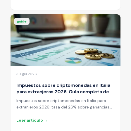
convenios fiscales, obligaciones de declaración y
ejemplos prácticos con cálculos.
guide
30 giu 2026
Impuestos sobre criptomonedas en Italia
para extranjeros 2026: Guía completa de
las tasas del 26% y 33%
Impuestos sobre criptomonedas en Italia para
extranjeros 2026: tasa del 26% sobre ganancias
de capital (que sube al 33% desde el 1 de enero de
2026 para operaciones nuevas), eliminación de la
Leer artículo →
→
exención de 2.000 €, Quadri W y T en el