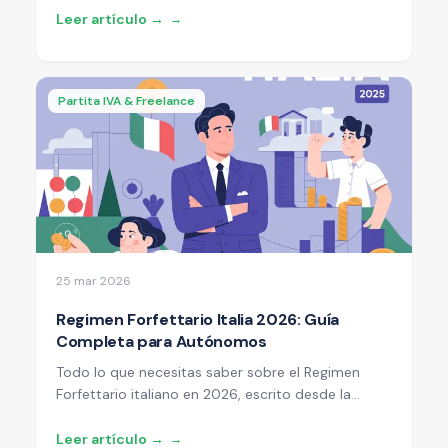
paso a paso para emprendedores
Leer artículo →
→
hispanohablantes.
Partita IVA & Freelance
25 mar 2026
Regimen Forfettario Italia 2026: Guía
Completa para Autónomos
Todo lo que necesitas saber sobre el Regimen
Forfettario italiano en 2026, escrito desde la
perspectiva de un commercialista. Umbrales, tipos
impositivos, ventajas y cuándo deja de convenir.
Leer artículo →
→