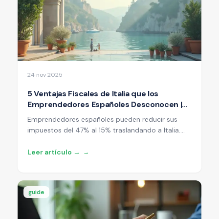
24 nov 2025
5 Ventajas Fiscales de Italia que los
Emprendedores Españoles Desconocen |
2025 | YourBusinessInItaly
Emprendedores españoles pueden reducir sus
impuestos del 47% al 15% traslandando a Italia.
Guía completa con estrategias fiscales reales,
casos de éxito y pasos concretos para 2025.
Leer artículo →
→
guide