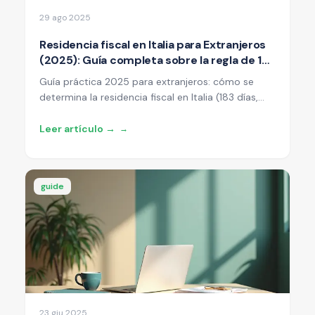
29 ago 2025
Residencia fiscal en Italia para Extranjeros
(2025): Guía completa sobre la regla de 183
días, el centro de intereses vitales y la
Guía práctica 2025 para extranjeros: cómo se
declaración de activos en el extranjero
determina la residencia fiscal en Italia (183 días,
domicilio/centro de intereses vitales, residencia
habitual), cómo actúan los convenios para
Leer artículo →
→
resolver la doble residencia y qué activos
extranjeros hay que declarar.
guide
23 giu 2025