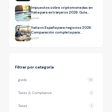
Impuestos sobre criptomonedas en
Italia para extranjeros 2026: Guía
completa de las tasas del 26% y 33%
guide
Italia vs España para negocios 2026:
Comparación completa para
emprendedores
guide
Filtrar por categoría
guide
13
Taxes & Compliance
1
Taxes
1