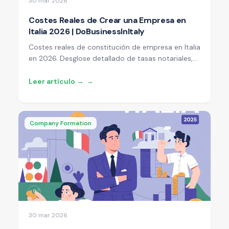
30 mar 2026
Costes Reales de Crear una Empresa en
Italia 2026 | DoBusinessInItaly
Costes reales de constitución de empresa en Italia
en 2026. Desglose detallado de tasas notariales,
costes de registro, honorarios de contable y
gastos ongoing para SRL vs autónomo.
Leer artículo →
→
Company Formation
30 mar 2026