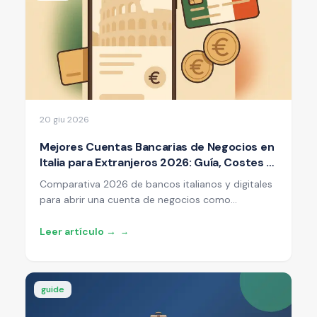
20 giu 2026
Mejores Cuentas Bancarias de Negocios en
Italia para Extranjeros 2026: Guía, Costes y
Documentos Requeridos
Comparativa 2026 de bancos italianos y digitales
para abrir una cuenta de negocios como
extranjero en Italia: costes reales, documentos
requeridos, plazos, pros y contras. Guía práctica.
Leer artículo →
→
guide