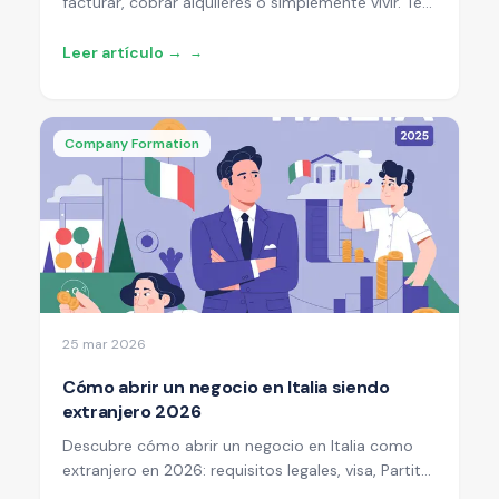
facturar, cobrar alquileres o simplemente vivir. Te
explicamos los documentos, plazos y opciones
disponibles para extranjeros en 2026.
Leer artículo →
→
Company Formation
25 mar 2026
Cómo abrir un negocio en Italia siendo
extranjero 2026
Descubre cómo abrir un negocio en Italia como
extranjero en 2026: requisitos legales, visa, Partita
IVA, estructuras empresariales y procedimiento