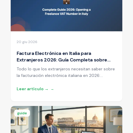
20 giu 2026
Factura Electrónica en Italia para
Extranjeros 2026: Guía Completa sobre
SdI, Código Destinatario y Representante
Todo lo que los extranjeros necesitan saber sobre
Fiscal
la facturación electrónica italiana en 2026:
obligaciones SdI, código destinatario,
representante fiscal vs identificación IVA directa,
Leer artículo →
→
costes de proveedores y casos prácticos para
freelancers y empresas extranjeras.
guide