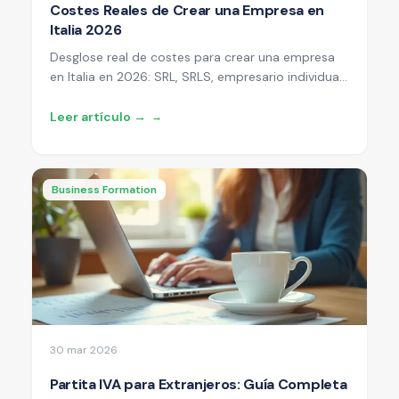
Costes Reales de Crear una Empresa en
Italia 2026
Desglose real de costes para crear una empresa
en Italia en 2026: SRL, SRLS, empresario individual.
Incluye honorarios de notario, registro, impuestos
y costes continuos.
Leer artículo →
→
Business Formation
30 mar 2026
Partita IVA para Extranjeros: Guía Completa