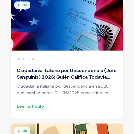
constitución y marco de decisión.
guide
20 giu 2026
Ciudadanía Italiana por Descendencia (Jure
Sanguinis) 2026: Quién Califica Todavía
Tras la Reforma y la Sentencia 63/2026
Ciudadanía italiana por descendencia en 2026:
qué cambió con el D.L. 36/2025 convertido en L.
74/2025, el nuevo art. 3-bis, la sentencia 63/2026
del Tribunal Constitucional, quién califica todavía,
Leer artículo →
→
las vías judiciales abiertas y qué opciones quedan
si ya no calificas.
guide