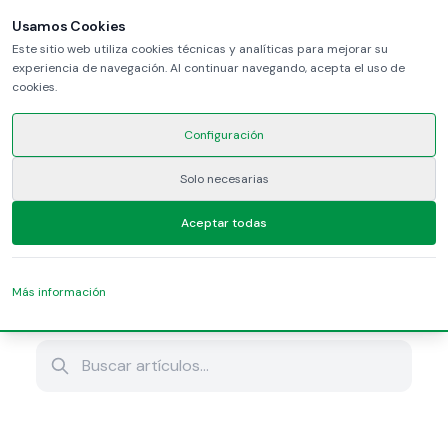
Usamos Cookies
Este sitio web utiliza cookies técnicas y analíticas para mejorar su
experiencia de navegación. Al continuar navegando, acepta el uso de
cookies.
Inicio
Blog y Actualizaciones
Configuración
Solo necesarias
Blog y Actualizaciones
Aceptar todas
Últimas noticias del mundo fiscal y
comercial italiano
Más información