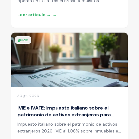
operan en Italia tras el Brexit. Requisitos
actualizados, procedimientos de visado,
consideraciones fiscales y oportunidades de
Leer artículo →
→
negocio para ciudadanos británicos en 2026.
guide
30 giu 2026
IVIE e IVAFE: Impuesto italiano sobre el
patrimonio de activos extranjeros para
expatriados 2026
Impuesto italiano sobre el patrimonio de activos
extranjeros 2026: IVIE al 1,06% sobre inmuebles en
el extranjero, IVAFE al 0,2% sobre activos