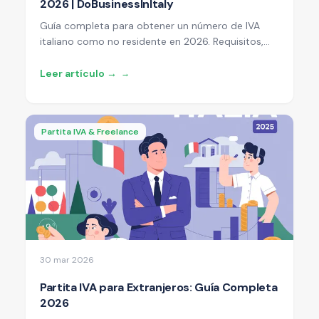
2026 | DoBusinessInItaly
Guía completa para obtener un número de IVA
italiano como no residente en 2026. Requisitos,
costes, plazos y cómo solicitar desde el
extranjero.
Leer artículo →
→
Partita IVA & Freelance
30 mar 2026
Partita IVA para Extranjeros: Guía Completa
2026