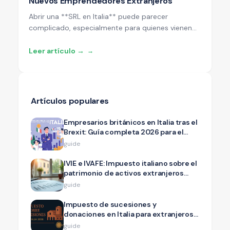
Nuevos Emprendedores Extranjeros
Abrir una **SRL en Italia** puede parecer
complicado, especialmente para quienes vienen
del extranjero. ¡Pero no temas! Esta guía te explica
**todos los impuestos** que debes pagar con
Leer artículo →
→
palabras simples y ejemplos prácticos.
Artículos populares
Empresarios británicos en Italia tras el
Brexit: Guía completa 2026 para el
éxito
guide
IVIE e IVAFE: Impuesto italiano sobre el
patrimonio de activos extranjeros
para expatriados 2026
guide
Impuesto de sucesiones y
donaciones en Italia para extranjeros:
Guía completa 2026
guide