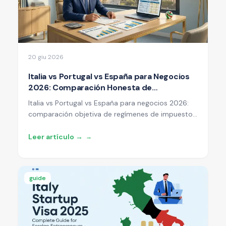
20 giu 2026
Italia vs Portugal vs España para Negocios
2026: Comparación Honesta de
Impuestos, Visados y Coste de Vida
Italia vs Portugal vs España para negocios 2026:
comparación objetiva de regímenes de impuesto
sustitutivo, visados de inversor, Beckham Law vs
Impatriati, coste de vida, y qué país tiene sentido
Leer artículo →
→
para tu perfil.
guide