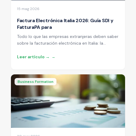
15 mag 2026
Factura Electrónica Italia 2026: Guía SDI y
FatturaPA para
Todo lo que las empresas extranjeras deben saber
sobre la facturación electrónica en Italia: la
plataforma SDI, el formato XML FatturaPA, plazos,
sanciones y cómo recibir y emitir facturas
Leer artículo →
→
electrónicas sin número de IVA italiano.
Business Formation