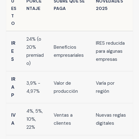
U
PORCE
SOBRE QUÉ SE
NOVEDADES
ES
NTAJE
PAGA
2025
T
O
24% (o
IR
IRES reducida
20%
Beneficios
E
para algunas
premiad
empresariales
S
empresas
o)
IR
3,9% -
Valor de
Varía por
A
4,97%
producción
región
P
4%, 5%,
IV
Ventas a
Nuevas reglas
10%,
A
clientes
digitales
22%