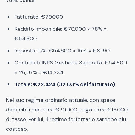
78%, quindi:
Fatturato: €70.000
Reddito imponibile: €70.000 × 78% =
€54.600
Imposta 15%: €54.600 × 15% = €8.190
Contributi INPS Gestione Separata: €54.600
× 26,07% = €14.234
Totale: €22.424 (32,03% del fatturato)
Nel suo regime ordinario attuale, con spese
deducibili per circa €20.000, paga circa €19.000
di tasse. Per lui, il regime forfettario sarebbe più
costoso.