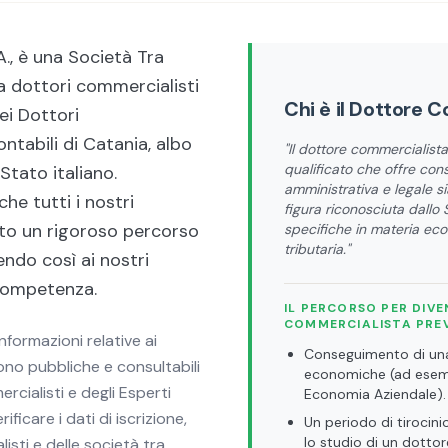
., è una Società Tra
a dottori commercialisti
Chi è il Dottore 
ei Dottori
ntabili di Catania, albo
"
Il dottore commercialist
qualificato che offre cons
Stato italiano.
amministrativa e legale si
che tutti i nostri
figura riconosciuta dallo
to un rigoroso percorso
specifiche in materia eco
tributaria.
"
endo così ai nostri
 competenza.
IL PERCORSO PER DIV
COMMERCIALISTA PRE
nformazioni relative ai
Conseguimento di una 
sono pubbliche e consultabili
economiche (ad esem
rcialisti e degli Esperti
Economia Aziendale).
ificare i dati di iscrizione,
Un periodo di tirocin
lo studio di un dottor
listi e delle società tra