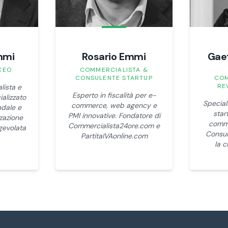
mmi
Rosario Emmi
Gae
CEO
COMMERCIALISTA &
CONSULENTE STARTUP
COM
RE
lista e
Esperto in fiscalità per e-
ializzato
Speciali
commerce, web agency e
ndale e
star
PMI innovative. Fondatore di
zzazione
comme
Commercialista24ore.com e
gevolata
Consul
PartitaIVAonline.com
la c