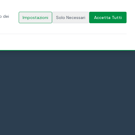
🇮🇹
IT
CONTATTACI
o dei
Impostazioni
Solo Necessari
Accetta Tutti