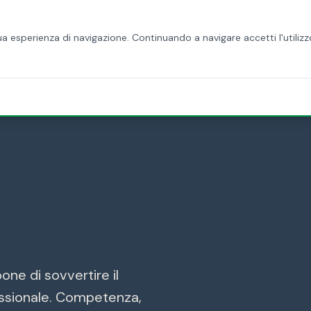
HOME
CHI SIAMO
SERVIZI
BLOG
CONTATTI
 tua esperienza di navigazione. Continuando a navigare accetti l'utilizz
ne di sovvertire il
essionale. Competenza,