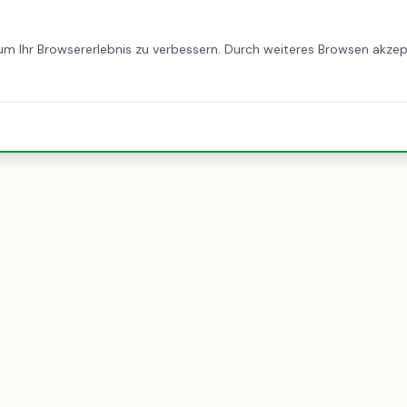
STARTSEITE
ÜBER UNS
LEISTUNGEN
BLOG
KONT
m Ihr Browsererlebnis zu verbessern. Durch weiteres Browsen akzep