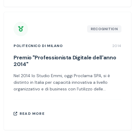
RECOGNITION
POLITECNICO DI MILANO
2014
Premio "Professionista Digitale dell'anno
2014"
Nel 2014 lo Studio Emmi, oggi Proclama SPA, si è
distinto in Italia per capacità innovativa a livello
organizzativo e di business con l'utilizzo delle
tecnologie digitali. In particolare per il progetto
partitaiva.it, pioniere nella trasformazione digitale
dello studio professionale.
READ MORE