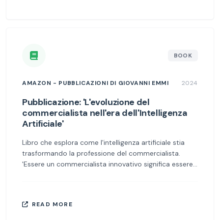
BOOK
AMAZON - PUBBLICAZIONI DI GIOVANNI EMMI
2024
Pubblicazione: 'L'evoluzione del
commercialista nell'era dell'Intelligenza
Artificiale'
Libro che esplora come l'intelligenza artificiale stia
trasformando la professione del commercialista.
'Essere un commercialista innovativo significa essere
un pilastro per la continuità e il progresso delle
aziende clienti, un punto di riferimento per il futuro,
mantenendo sempre un'alta etica professionale.'
READ MORE