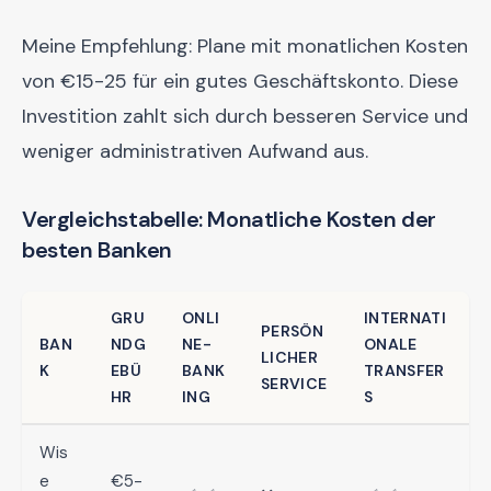
Meine Empfehlung: Plane mit monatlichen Kosten
von €15-25 für ein gutes Geschäftskonto. Diese
Investition zahlt sich durch besseren Service und
weniger administrativen Aufwand aus.
Vergleichstabelle: Monatliche Kosten der
besten Banken
GRU
ONLI
INTERNATI
PERSÖN
BAN
NDG
NE-
ONALE
LICHER
K
EBÜ
BANK
TRANSFER
SERVICE
HR
ING
S
Wis
e
€5-