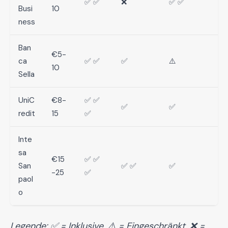
✅ ✅
❌
✅ ✅
Busi
10
ness
Ban
€5-
ca
✅ ✅
✅
⚠️
10
Sella
UniC
€8-
✅ ✅
✅
✅
redit
15
✅
Inte
sa
€15
✅ ✅
San
✅ ✅
✅
-25
✅
paol
o
Legende: ✅ = Inklusive, ⚠️ = Eingeschränkt, ❌ =