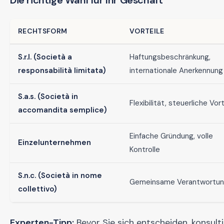
Die richtige Wahl für Ihr Geschäft
RECHTSFORM
VORTEILE
S.r.l. (Società a
Haftungsbeschränkung,
responsabilità limitata)
internationale Anerkennung
S.a.s. (Società in
Flexibilität, steuerliche Vort
accomandita semplice)
Einfache Gründung, volle
Einzelunternehmen
Kontrolle
S.n.c. (Società in nome
Gemeinsame Verantwortu
collettivo)
Experten-Tipp:
Bevor Sie sich entscheiden, konsulti