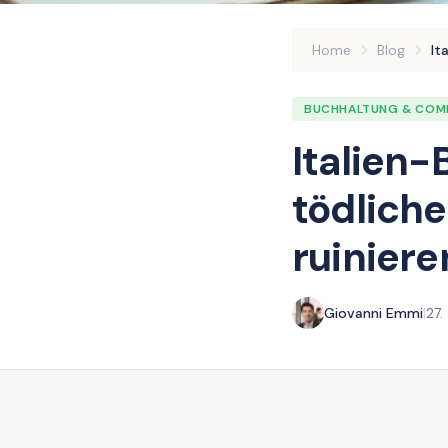
Home
Blog
It
BUCHHALTUNG & COM
Italien-
tödliche
ruiniere
Giovanni Emmi
|
27