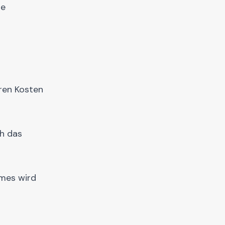
he
ren Kosten
ch das
imes wird