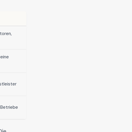
toren,
leine
stleister
 Betriebe
Die