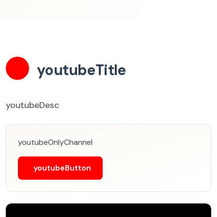
youtubeTitle
youtubeDesc
youtubeOnlyChannel
youtubeButton