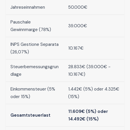
Jahreseinnahmen
50.000€
Pauschale
39.000€
Gewinnmarge (78%)
INPS Gestione Separata
10.167€
(26,07%)
Steuerbemessungsgrun
28.833€ (39.000€ -
dlage
10.167€)
Einkommensteuer (5%
1.442€ (5%) oder 4.325€
oder 15%)
(15%)
11.609€ (5%) oder
Gesamtsteuerlast
14.492€ (15%)