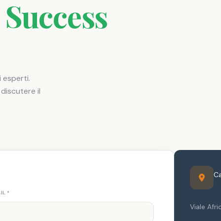
Success
 esperti.
discutere il
Ca
IL
*
Viale Afri