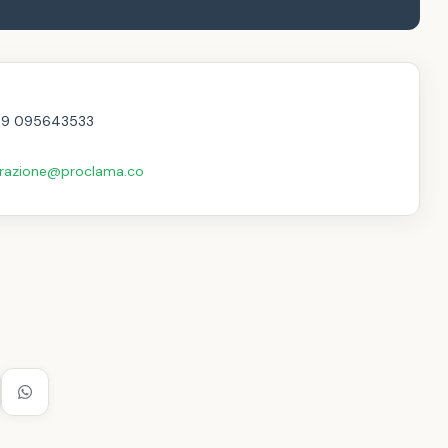
39 095643533
razione@proclama.co