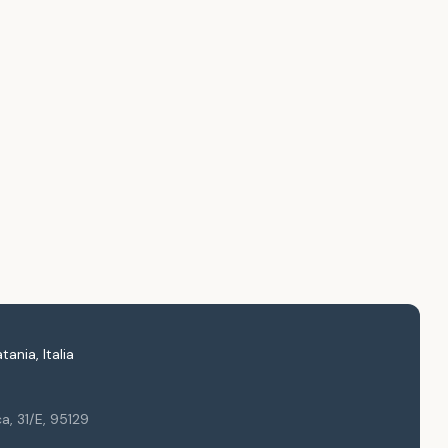
tania
,
Italia
ca, 31/E
,
95129