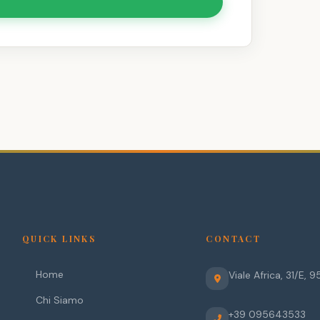
QUICK LINKS
CONTACT
Home
Viale Africa, 31/E
,
9
Chi Siamo
+39 095643533