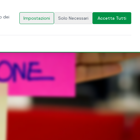
🇮🇹
IT
CONTATTACI
o dei
Impostazioni
Solo Necessari
Accetta Tutti