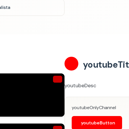
lista
youtubeTit
youtubeDesc
youtubeOnlyChannel
youtubeButton