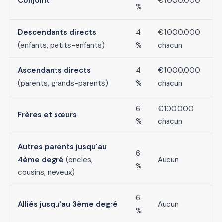
Conjoint
€1.000.000
%
Descendants directs
4
€1.000.000
(enfants, petits-enfants)
%
chacun
Ascendants directs
4
€1.000.000
(parents, grands-parents)
%
chacun
6
€100.000
Frères et sœurs
%
chacun
Autres parents jusqu'au
6
4ème degré
(oncles,
Aucun
%
cousins, neveux)
6
Alliés jusqu'au 3ème degré
Aucun
%