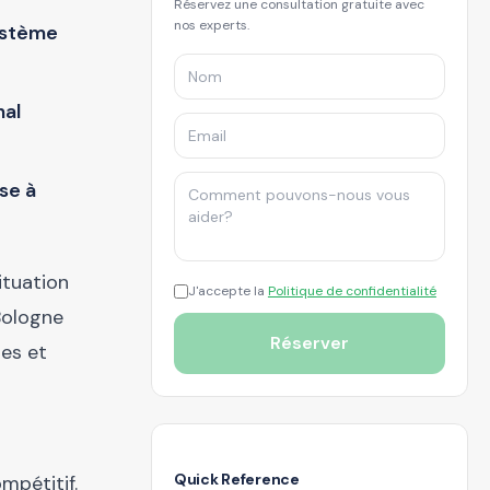
Réservez une consultation gratuite avec
nos experts.
système
nal
se à
ituation
J'accepte la
Politique de confidentialité
 Bologne
Réserver
res et
Quick Reference
mpétitif.