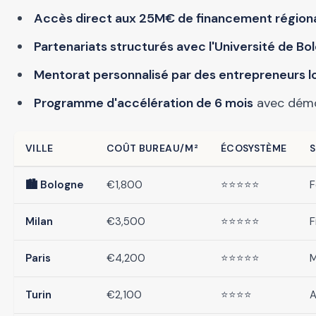
Accès direct aux 25M€ de financement région
Partenariats structurés avec l'Université de Bo
Mentorat personnalisé par des entrepreneurs 
Programme d'accélération de 6 mois
avec démo
VILLE
COÛT BUREAU/M²
ÉCOSYSTÈME
S
🏙️ Bologne
€1,800
⭐⭐⭐⭐⭐
F
Milan
€3,500
⭐⭐⭐⭐⭐
F
Paris
€4,200
⭐⭐⭐⭐⭐
M
Turin
€2,100
⭐⭐⭐⭐
A