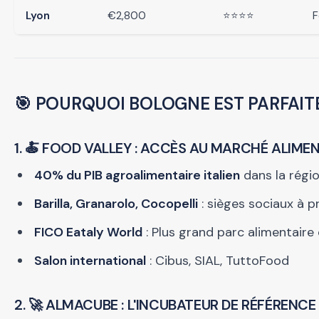
Lyon
€2,800
⭐⭐⭐⭐
F
🎯
POURQUOI BOLOGNE EST PARFAIT
1. 🍝 FOOD VALLEY : ACCÈS AU MARCHÉ ALIME
40% du PIB agroalimentaire italien
dans la régi
Barilla, Granarolo, Cocopelli
: sièges sociaux à p
FICO Eataly World
: Plus grand parc alimentair
Salon international
: Cibus, SIAL, TuttoFood
2. 🚀 ALMACUBE : L'INCUBATEUR DE RÉFÉRENCE