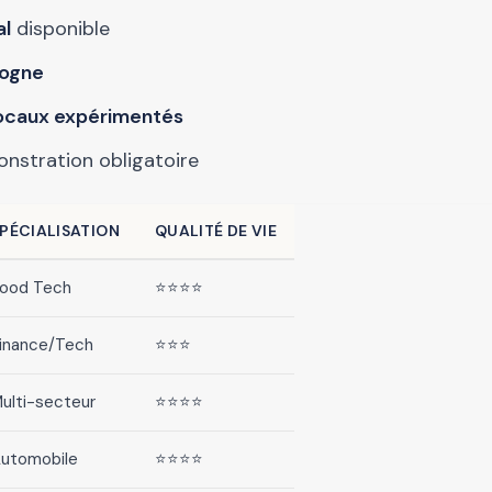
al
disponible
logne
locaux expérimentés
nstration obligatoire
PÉCIALISATION
QUALITÉ DE VIE
ood Tech
⭐⭐⭐⭐
inance/Tech
⭐⭐⭐
ulti-secteur
⭐⭐⭐⭐
utomobile
⭐⭐⭐⭐