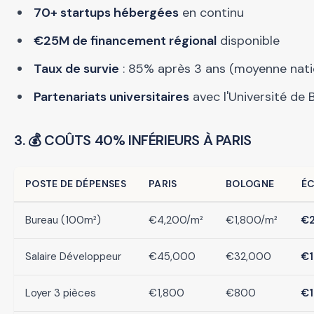
70+ startups hébergées
en continu
€25M de financement régional
disponible
Taux de survie
: 85% après 3 ans (moyenne nati
Partenariats universitaires
avec l'Université de 
3. 💰 COÛTS 40% INFÉRIEURS À PARIS
POSTE DE DÉPENSES
PARIS
BOLOGNE
É
Bureau (100m²)
€4,200/m²
€1,800/m²
€2
Salaire Développeur
€45,000
€32,000
€1
Loyer 3 pièces
€1,800
€800
€1