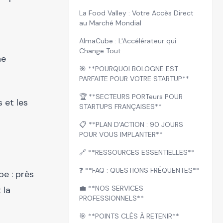
La Food Valley : Votre Accès Direct
au Marché Mondial
AlmaCube : L'Accélérateur qui
Change Tout
ne
🎯 **POURQUOI BOLOGNE EST
PARFAITE POUR VOTRE STARTUP**
🏆 **SECTEURS PORTeurs POUR
 et les
STARTUPS FRANÇAISES**
📋 **PLAN D'ACTION : 90 JOURS
POUR VOUS IMPLANTER**
🔗 **RESSOURCES ESSENTIELLES**
❓ **FAQ : QUESTIONS FRÉQUENTES**
pe : près
💼 **NOS SERVICES
 la
PROFESSIONNELS**
🎯 **POINTS CLÉS À RETENIR**